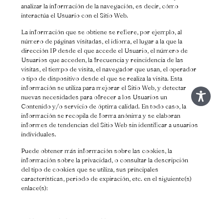
analizar la información de la navegación, es decir, cómo
interactúa el Usuario con el Sitio Web.
La información que se obtiene se refiere, por ejemplo, al
número de páginas visitadas, el idioma, el lugar a la que la
dirección IP desde el que accede el Usuario, el número de
Usuarios que acceden, la frecuencia y reincidencia de las
visitas, el tiempo de visita, el navegador que usan, el operador
o tipo de dispositivo desde el que se realiza la visita. Esta
información se utiliza para mejorar el Sitio Web, y detectar
nuevas necesidades para ofrecer a los Usuarios un
Contenido y/o servicio de óptima calidad. En todo caso, la
información se recopila de forma anónima y se elaboran
informes de tendencias del Sitio Web sin identificar a usuarios
individuales.
Puede obtener más información sobre las cookies, la
información sobre la privacidad, o consultar la descripción
del tipo de cookies que se utiliza, sus principales
características, periodo de expiración, etc. en el siguiente(s)
enlace(s):