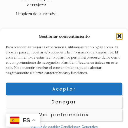
cerrajería
Limpieza del automóvil
Gestionar consentimiento
Para ofrecer las mejores experiencias, utilizamos tecnologías como las
cookies para almacenar y/o acceder a la información del dispositivo. El
consentimiento de estas tecnologías nos permitirá procesar datos como
el comportamiento de navegación o las identificaciones únicas en este
sitio. No consentir o retirar el consentimiento, puede afectar
negativamente a ciertas características y funciones.
Aceptar
Denegar
© 2025
Quimival S.L.
Todos los derechos reservados. |
Ver preferencias
Diseño web |
Contacto
ES
Condiciones Generales |
Política de privacidad
Política de cookies
Condiciones Generales