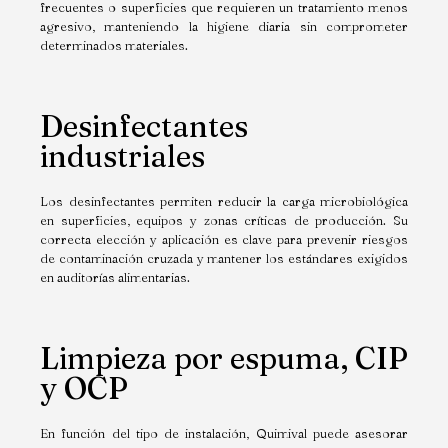
frecuentes o superficies que requieren un tratamiento menos
agresivo, manteniendo la higiene diaria sin comprometer
determinados materiales.
Desinfectantes
industriales
Los desinfectantes permiten reducir la carga microbiológica
en superficies, equipos y zonas críticas de producción. Su
correcta elección y aplicación es clave para prevenir riesgos
de contaminación cruzada y mantener los estándares exigidos
en auditorías alimentarias.
Limpieza por espuma, CIP
y OCP
En función del tipo de instalación, Quimival puede asesorar