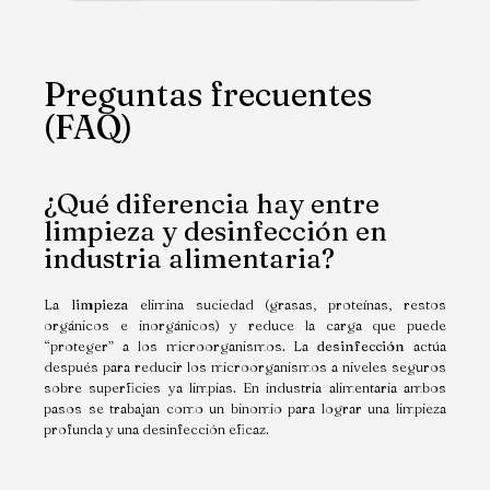
Preguntas frecuentes
(FAQ)
¿Qué diferencia hay entre
limpieza y desinfección en
industria alimentaria?
La
limpieza
elimina suciedad (grasas, proteínas, restos
orgánicos e inorgánicos) y reduce la carga que puede
“proteger” a los microorganismos. La
desinfección
actúa
después para reducir los microorganismos a niveles seguros
sobre superficies ya limpias. En industria alimentaria ambos
pasos se trabajan como un binomio para lograr una limpieza
profunda y una desinfección eficaz.