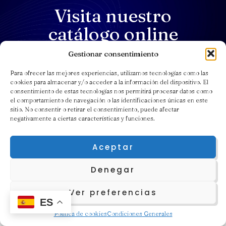
Visita nuestro
catálogo online
Gestionar consentimiento
Para ofrecer las mejores experiencias, utilizamos tecnologías como las
Catálogo
cookies para almacenar y/o acceder a la información del dispositivo. El
consentimiento de estas tecnologías nos permitirá procesar datos como
el comportamiento de navegación o las identificaciones únicas en este
sitio. No consentir o retirar el consentimiento, puede afectar
negativamente a ciertas características y funciones.
Aceptar
Contacto
Menú
Denegar
Tienda
Ver preferencias
L'Alcúdia (46250), Carrer
Contacto
ES
Gutiérrez Mellado
Productos
Política de cookies
Condiciones Generales
Teléfono:
962 54 01 31
Sobre Quimival